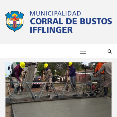
Skip
to
content
MUNICIPALID
#SOMOSCIUDAD #LACIUDADQUEQUEREMOS
Primary
DE CORRAL D
Menu
BUSTOS
IFFLINGER