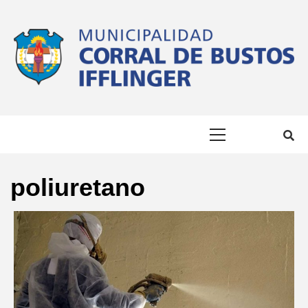
Skip
to
content
MUNICIPALID
#SOMOSCIUDAD #LACIUDADQUEQUEREMOS
Primary
DE CORRAL D
Menu
BUSTOS
poliuretano
IFFLINGER